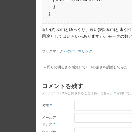
  }

近い(約5cm)とゆっくり、遠い(約50cm)と速く
用途としてはいろいろありますが、モータの数
ブックマーク
へのパーマリンク
.
«
周りの明るさを感知してLEDの強さを調整してみた
コメントを残す
メールアドレスが公開されることはありません。
*
が付いて
名前
*
メールア
ドレス
*
ウェブサ