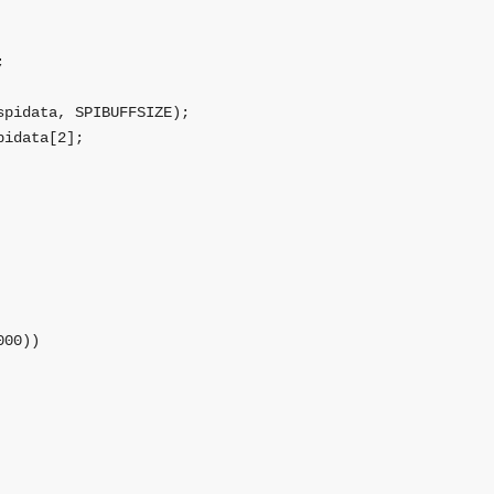


pidata, SPIBUFFSIZE);

idata[2];

00))
