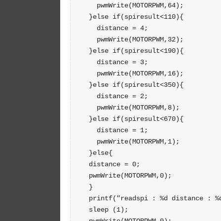
    pwmWrite(MOTORPWM,64);

  }else if(spiresult<110){

    distance = 4;

    pwmWrite(MOTORPWM,32);

  }else if(spiresult<190){

    distance = 3;

    pwmWrite(MOTORPWM,16);

  }else if(spiresult<350){

    distance = 2;

    pwmWrite(MOTORPWM,8);

  }else if(spiresult<670){

    distance = 1;

    pwmWrite(MOTORPWM,1);

  }else{

  distance = 0;

  pwmWrite(MOTORPWM,0);

  }

  printf("readspi : %d distance : %d
  sleep (1);

  pwmWrite(MOTORPWM,0);
