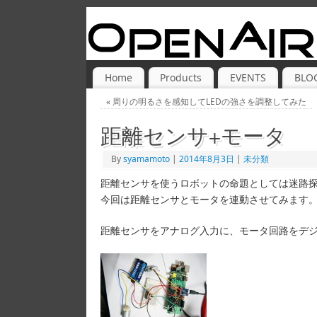
Home
Products
EVENTS
BLO
«
周りの明るさを感知してLEDの強さを調整してみた
距離センサ+モータ
By
syamamoto
|
2014年8月3日
|
未分類
距離センサを使うロボットの命題としては迷路
今回は距離センサとモータを連動させてみます
距離センサをアナログ入力に、モータ回路をデ