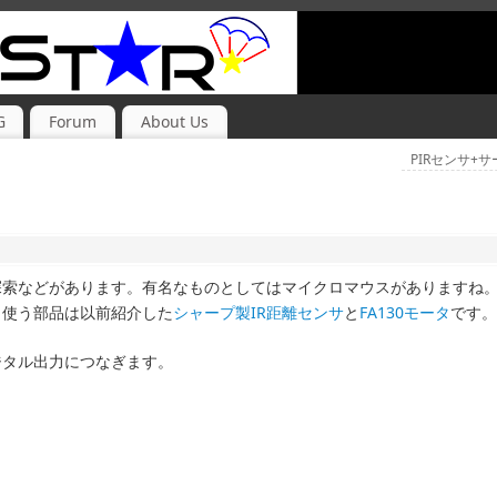
G
Forum
About Us
PIRセンサ+
探索などがあります。有名なものとしてはマイクロマウスがありますね
。使う部品は以前紹介した
シャープ製IR距離センサ
と
FA130モータ
です。
ジタル出力につなぎます。