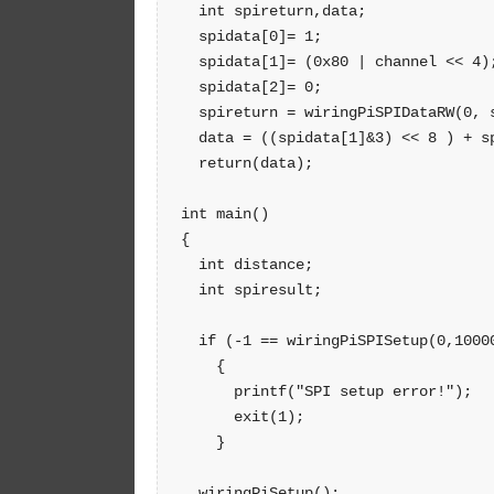
  int spireturn,data;

  spidata[0]= 1;

  spidata[1]= (0x80 | channel << 4);
  spidata[2]= 0;

  spireturn = wiringPiSPIDataRW(0, s
  data = ((spidata[1]&3) << 8 ) + sp
  return(data);

int main()

{

  int distance;

  int spiresult;

  if (-1 == wiringPiSPISetup(0,10000
    {

      printf("SPI setup error!");

      exit(1);

    }

  wiringPiSetup();
