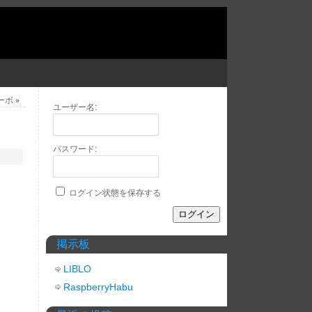
サーボ
»
ユーザー名:
パスワード:
。
ログイン状態を保存する
ログイン
掲示板
LIBLO
RaspberryHabu