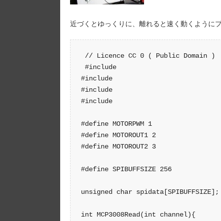
近づくとゆっくりに、離れると速く動くように
 // Licence CC 0 ( Public Domain )

 #include 

#include 

#include 

#include 

#define MOTORPWM 1

#define MOTOROUT1 2

#define MOTOROUT2 3

#define SPIBUFFSIZE 256

unsigned char spidata[SPIBUFFSIZE];

int MCP3008Read(int channel){
