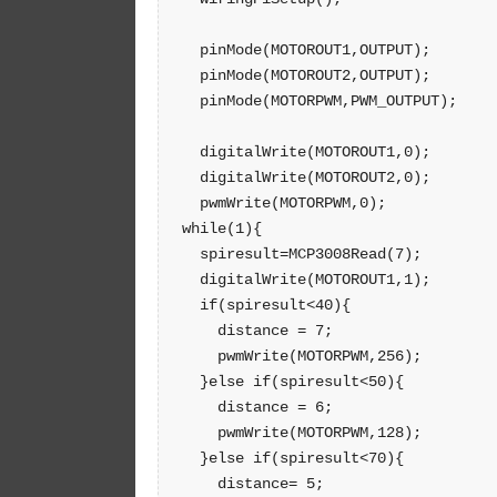
  pinMode(MOTOROUT1,OUTPUT);

  pinMode(MOTOROUT2,OUTPUT);

  pinMode(MOTORPWM,PWM_OUTPUT);

  digitalWrite(MOTOROUT1,0);

  digitalWrite(MOTOROUT2,0);

  pwmWrite(MOTORPWM,0);

while(1){

  spiresult=MCP3008Read(7);

  digitalWrite(MOTOROUT1,1);

  if(spiresult<40){

    distance = 7;

    pwmWrite(MOTORPWM,256);

  }else if(spiresult<50){

    distance = 6;

    pwmWrite(MOTORPWM,128);

  }else if(spiresult<70){

    distance= 5;
