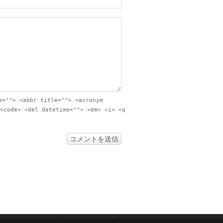
e=""> <abbr title=""> <acronym
<code> <del datetime=""> <em> <i> <q