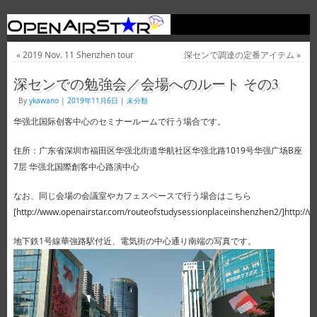
«
2019 Nov. 11 Shenzhen tour
深センで調達の定番アイテム
»
深センでの勉強会／会場へのルート その3
By
ykawano
|
2019年11月6日
|
未分類
华强北国际创客中心のセミナールームで行う場合です。
住所：广东省深圳市福田区华强北街道华航社区华强北路1019号华强广场B座
7层 华强北国際創客中心路演中心
なお、同じ会場の会議室やカフェスペースで行う場合はこちら
[http://www.openairstar.com/routeofstudysessionplaceinshenzhen2/]http://
地下鉄1号線華強路駅付近、電気街の中心通り南端の写真です。