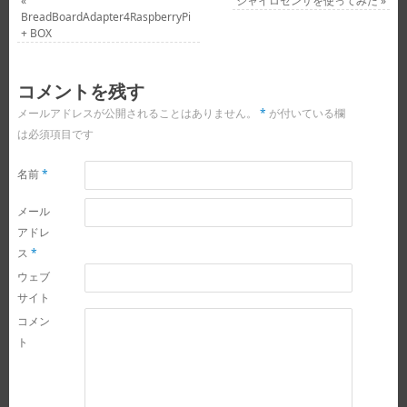
«
ジャイロセンサを使ってみた
»
BreadBoardAdapter4RaspberryPi
+ BOX
コメントを残す
メールアドレスが公開されることはありません。
*
が付いている欄
は必須項目です
名前
*
メール
アドレ
ス
*
ウェブ
サイト
コメン
ト