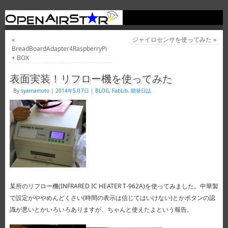
«
ジャイロセンサを使ってみた
»
BreadBoardAdapter4RaspberryPi
+ BOX
表面実装！リフロー機を使ってみた
By
syamamoto
|
2014年5月7日
|
BLOG
,
FabLib
,
開発日誌
某所のリフロー機(INFRARED IC HEATER T-962A)を使ってみました。中華製
で設定がややめんどくさい(時間の表示は信じてはいけない)とかボタンの認
識が悪いとかいろいろありますが、ちゃんと使えたよという報告。