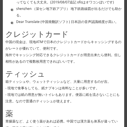
ってなくても大丈夫。(2019/08/07追記 ofoはオワコンぽいです)
shenzhen （深セン地下鉄アプリ） 地下鉄路線図が出るだけでも助か
る。
Dear Translate (中国発翻訳ソフト) 日本語の音声認識精度が高い。
クレジットカード
中国の現金は、現地ATMで日本のクレジットカードからキャッシングするの
がレートが優れていて、便利です。
海外でキャッシング対応できるクレジットカードが用意出来たら便利。但し
相性があるので複数枚用意できればいいです。
ティッシュ
箱ティッシュや、ウェットティッシュなど、大量に用意するのが吉。
- 現地で食事をしても、紙ナプキンは有料なことが多いです。
- 現地では紙の用意が無いトイレもあります。便器に紙を流さないことにも
注意。なので普通のティッシュが使えます。
薬
胃腸薬など、よく使う薬があれば必携。中国では漢方薬も体系が違ってい