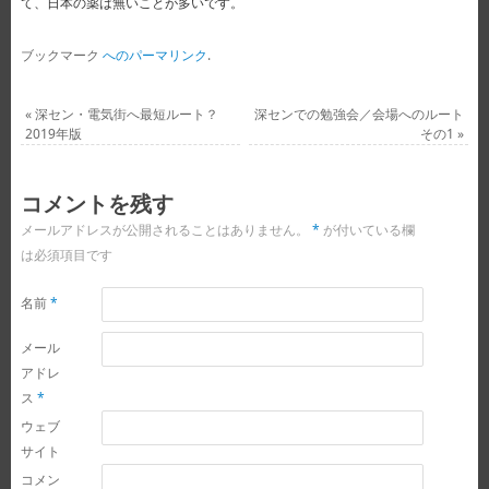
て、日本の薬は無いことが多いです。
ブックマーク
へのパーマリンク
.
«
深セン・電気街へ最短ルート？
深センでの勉強会／会場へのルート
2019年版
その1
»
コメントを残す
メールアドレスが公開されることはありません。
*
が付いている欄
は必須項目です
名前
*
メール
アドレ
ス
*
ウェブ
サイト
コメン