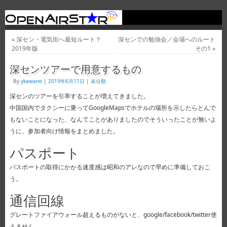
«
深セン・電気街へ最短ルート？
深センでの勉強会／会場へのルート
2019年版
その1
»
深センツアーで用意するもの
By
ykawano
|
2019年6月11日
|
未分類
深センのツアーを引率することが増えてきました。
中国国内でタクシーに乗ってGoogleMapsでホテルの場所を示したらとんで
もないことになった、なんてことがありましたのでそういったことが無いよ
うに、参加者向け情報をまとめました。
パスポート
パスポートの取得にかかる速度感は昭和のアレなので早めに準備しておこ
う。
通信回線
グレートファイアウォール超えるものがないと、google/facebook/twitter使
えません。