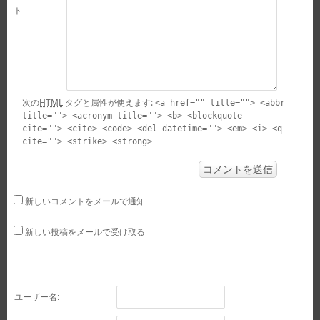
ト
次の
HTML
タグと属性が使えます:
<a href="" title=""> <abbr
title=""> <acronym title=""> <b> <blockquote
cite=""> <cite> <code> <del datetime=""> <em> <i> <q
cite=""> <strike> <strong>
新しいコメントをメールで通知
新しい投稿をメールで受け取る
ユーザー名: