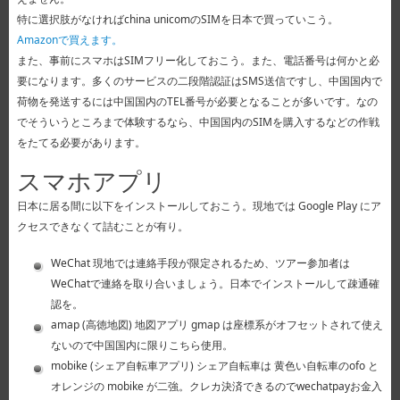
特に選択肢がなければchina unicomのSIMを日本で買っていこう。
Amazonで買えます。
また、事前にスマホはSIMフリー化しておこう。また、電話番号は何かと必
要になります。多くのサービスの二段階認証はSMS送信ですし、中国国内で
荷物を発送するには中国国内のTEL番号が必要となることが多いです。なの
でそういうところまで体験するなら、中国国内のSIMを購入するなどの作戦
をたてる必要があります。
スマホアプリ
日本に居る間に以下をインストールしておこう。現地では Google Play にア
クセスできなくて詰むことが有り。
WeChat 現地では連絡手段が限定されるため、ツアー参加者は
WeChatで連絡を取り合いましょう。日本でインストールして疎通確
認を。
amap (高徳地図) 地図アプリ gmap は座標系がオフセットされて使え
ないので中国国内に限りこちら使用。
mobike (シェア自転車アプリ) シェア自転車は 黄色い自転車のofo と
オレンジの mobike が二強。クレカ決済できるのでwechatpayお金入